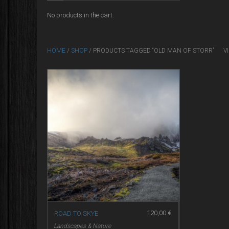
No products in the cart.
HOME
/
SHOP
/ PRODUCTS TAGGED “OLD MAN OF STORR”
V
120,00
€
ROAD TO SKYE
Landscapes & Nature