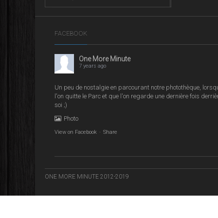
FACEBOOK
One More Minute
7 years ago
Un peu de nostalgie en parcourant notre photothèque, lorsq
l'on quitte le Parc et que l'on regarde une dernière fois derriè
soi ;)
Photo
View on Facebook
·
Share
ONE MORE MINUTE 2012-2019