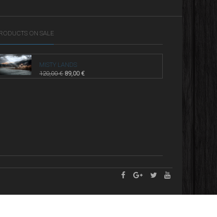
RODUCTS ON SALE
MISTY LANDS
120,00
€
89,00
€