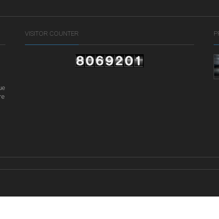
VISITOR COUNTER
P
ue
re