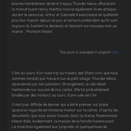
énorme tremblement de terre frappa Thunder Mesa, effondrant
la mine et tuant Henry, Martha mourut également d’une attaque
durant la secousse. Arthur et Gabrielle Ravenswood ne quittèrent
plus leur manoir depuis ce jour, et certains prétendent qu’ils sont
toujours là, hantant la demeure, et donnant son nouveau nom au
manoir : Phantom Manor.
This post is available in english
here
.
C’est au cours d’un road-trip au travers des Etats-Unis que nous
sommes tombés par hasard sur ce petit village, Thunder Mesa,
abandonné par ses pionniers. Etrangement, la ville n’était
mentionnée sur aucune de nos cartes. Elle fut probablement
fondée par des mineurs au cours d’une ruée vers l’or.
Il n’est pas difficile de deviner qui a été le premier sur place
quand on regarde cet immense manoir sur la colline…D’après les
documents que nous avons trouvés dans la mairie, Ravenswood
Manor était, évidemment, la maison de la famille Ravenswood.
La mine était également leur propriété, et quelquechose de