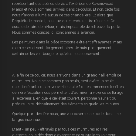
représentant des scènes de vie à l’extérieur de Ravenswood
Manor et nous sommes arrivés dans ce couloir. Et non, cette fois
nous n’avons allumé aucun de ces chandeliers. Et alors que
l’inquiétude montait, nous avons entendu un rire résonner. On
essaie de faire demi-tour, mais impossible de retrouver la porte.
Nous sommes coincés ici, condamnés à avancer.
Les peintures dans la pièce octogonale étaient effrayantes, mais
alors celles-ci sont…largement pires. Je suis pratiquement
certain de les voir bouger et qu’elles nous observent…
A la fin de ce couloir, nous arrivons dans un grand hall, empli de
murmures. Nous ne sommes pas seuls, c’est avéré, la seule
question étant « qu’arrivera-t-il ensuite ? ». Les immenses fenêtres
derrière l’escalier nous permettent d’admirer la violence de l’orage
à l’extérieur. Bien que le ciel était couvert, personne n’aurait pu
prédire un tel déchaînement des éléments en quelques minutes.
Quelque part derrière nous, une voix caverneuse parle dans une
langue inconnue…
Etant « un peu » effrayés par tous ces murmures et rires
distants, nous décidons d’avancer et de suivre le couloir pour