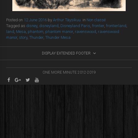
Posted on
12 June 2016
by
Arthur Täysikuu
in
Non classé
Tagged as
disney
,
disneyland
,
Disneyland Paris
,
frontier
,
frontierland
,
land
,
Mesa
,
phantom
,
phantom manor
,
ravenswood
,
ravenswood
manor
,
story
,
Thunder
,
Thunder Mesa
DISPLAY EXTENDED FOOTER
ONE MORE MINUTE 2012-2019